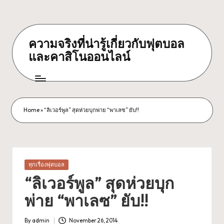
Skip
to
ความจริงที่น่ารู้เกี่ยวกับฟุตบอล
content
และคาสิโนออนไลน์
ตีแผ่
ทุก
เรื่อง
น่า
Home
»
“ลิเวอร์พูล” สุดห่วยบุกพ่าย “พาเลซ” ยับ!!
รู้
กับ
กีฬา
ผล
บอล
Posted
ทุกเรื่องฟุตบอล
การ
in
“ลิเวอร์พูล” สุดห่วยบุก
เล่น
พ่าย “พาเลซ” ยับ!!
คา
สิ
โน
By
admin
November 26, 2014